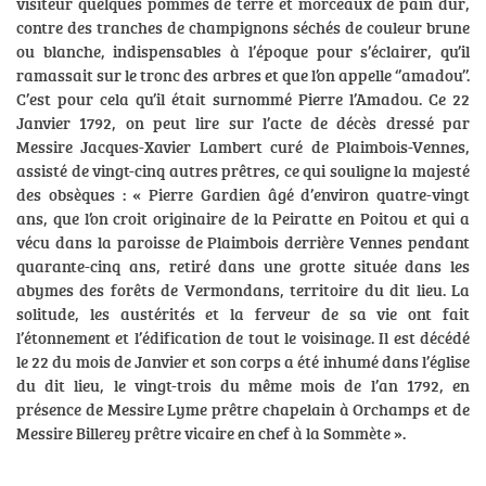
visiteur quelques pommes de terre et morceaux de pain dur,
contre des tranches de champignons séchés de couleur brune
ou blanche, indispensables à l’époque pour s’éclairer, qu’il
ramassait sur le tronc des arbres et que l’on appelle ‘’amadou’’.
C’est pour cela qu’il était surnommé Pierre l’Amadou. Ce 22
Janvier 1792, on peut lire sur l’acte de décès dressé par
Messire Jacques-Xavier Lambert curé de Plaimbois-Vennes,
assisté de vingt-cinq autres prêtres, ce qui souligne la majesté
des obsèques : « Pierre Gardien âgé d’environ quatre-vingt
ans, que l’on croit originaire de la Peiratte en Poitou et qui a
vécu dans la paroisse de Plaimbois derrière Vennes pendant
quarante-cinq ans, retiré dans une grotte située dans les
abymes des forêts de Vermondans, territoire du dit lieu. La
solitude, les austérités et la ferveur de sa vie ont fait
l’étonnement et l’édification de tout le voisinage. Il est décédé
le 22 du mois de Janvier et son corps a été inhumé dans l’église
du dit lieu, le vingt-trois du même mois de l’an 1792, en
présence de Messire Lyme prêtre chapelain à Orchamps et de
Messire Billerey prêtre vicaire en chef à la Sommète ».