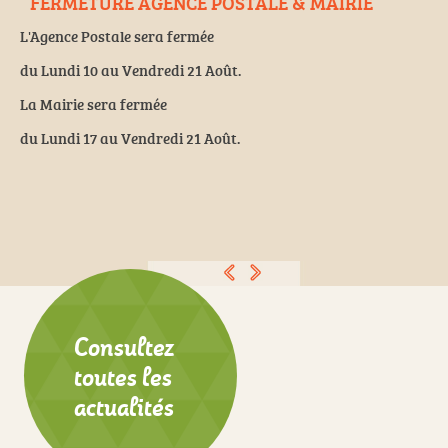
FERMETURE AGENCE POSTALE & MAIRIE
 un
L'Agence Postale sera fermée
O
du Lundi 10 au Vendredi 21 Août.
l
La Mairie sera fermée
l
.
du Lundi 17 au Vendredi 21 Août.
EN SAVOIR PLUS...
Consultez
toutes les
actualités