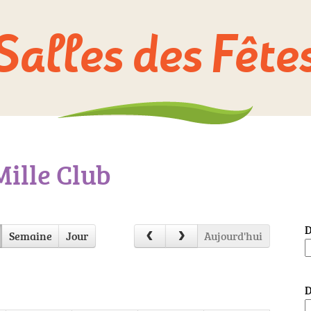
Salles des Fête
ille Club
D
Semaine
Jour
Aujourd'hui
D