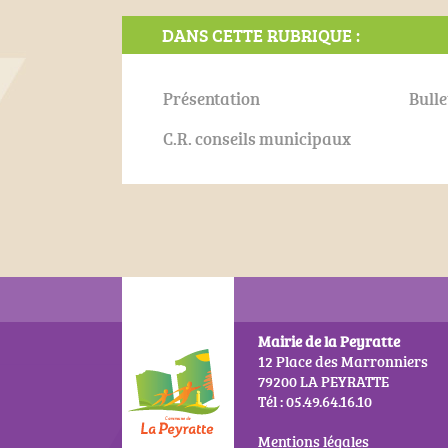
DANS CETTE RUBRIQUE :
Présentation
Bull
C.R. conseils municipaux
Mairie de la Peyratte
12 Place des Marronniers
79200 LA PEYRATTE
Tél : 05.49.64.16.10
Mentions légales